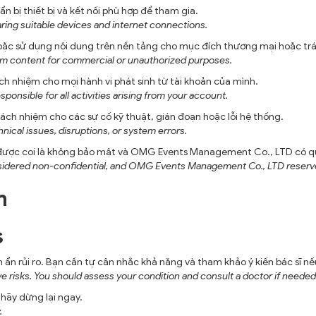
n bị thiết bị và kết nối phù hợp để tham gia.
paring suitable devices and internet connections.
ặc sử dụng nội dung trên nền tảng cho mục đích thương mại hoặc trá
form content for commercial or unauthorized purposes.
h nhiệm cho mọi hành vi phát sinh từ tài khoản của mình.
ponsible for all activities arising from your account.
h nhiệm cho các sự cố kỹ thuật, gián đoạn hoặc lỗi hệ thống.
ical issues, disruptions, or system errors.
 được coi là không bảo mật và OMG Events Management Co., LTD có qu
onsidered non-confidential, and OMG Events Management Co., LTD reserve
m
s
ẩn rủi ro. Bạn cần tự cân nhắc khả năng và tham khảo ý kiến bác sĩ nế
lve risks. You should assess your condition and consult a doctor if needed
hãy dừng lại ngay.
.