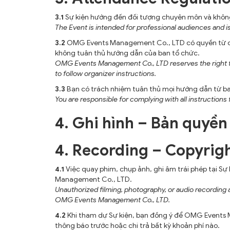
3.1
Sự kiện hướng đến đối tượng chuyên môn và không p
The Event is intended for professional audiences and is 
3.2
OMG Events Management Co., LTD có quyền từ chối 
không tuân thủ hướng dẫn của ban tổ chức.
OMG Events Management Co., LTD reserves the right to re
to follow organizer instructions.
3.3
Bạn có trách nhiệm tuân thủ mọi hướng dẫn từ ban
You are responsible for complying with all instructions
4. Ghi hình – Bản quyền
4. Recording – Copyrig
4.1
Việc quay phim, chụp ảnh, ghi âm trái phép tại Sự 
Management Co., LTD.
Unauthorized filming, photography, or audio recording a
OMG Events Management Co., LTD.
4.2
Khi tham dự Sự kiện, bạn đồng ý để OMG Events 
thông báo trước hoặc chi trả bất kỳ khoản phí nào.