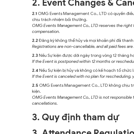
2. Event Changes & Can
2.1
OMG Events Management Co., LTD có quyền điều chỉ
chịu trách nhiệm bồi thường.
OMG Events Management Co., LTD reserves the right to ad
compensation.
2.2
Đăng ký không thể hủy và mọi khoản phí đã thanh 
Registrations are non-cancellable, and all paid fees ar
2.3
Nếu Sự kiện được dời ngày trong vòng 12 tháng hoặ
If the Event is postponed within 12 months or reschedul
2.4
Nếu Sự kiện bị hủy và không có kế hoạch tổ chức l
If the Event is canceled with no plan for rescheduling,
2.5
OMG Events Management Co., LTD không chịu trách n
kiện.
OMG Events Management Co., LTD is not responsible for
cancellations.
3. Quy định tham dự
3. Attendance Regulati