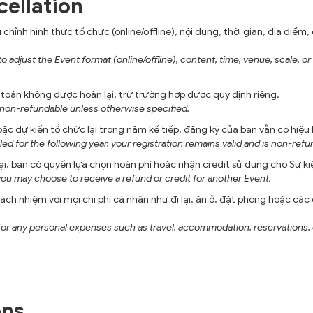
cellation
nh hình thức tổ chức (online/offline), nội dung, thời gian, địa điểm
just the Event format (online/offline), content, time, venue, scale, or c
toán không được hoàn lại, trừ trường hợp được quy định riêng.
e non-refundable unless otherwise specified.
c dự kiến tổ chức lại trong năm kế tiếp, đăng ký của bạn vẫn có hiệu 
ed for the following year, your registration remains valid and is non-refu
ại, bạn có quyền lựa chọn hoàn phí hoặc nhận credit sử dụng cho Sự ki
 you may choose to receive a refund or credit for another Event.
hiệm với mọi chi phí cá nhân như đi lại, ăn ở, đặt phòng hoặc các ch
 any personal expenses such as travel, accommodation, reservations, or
ons