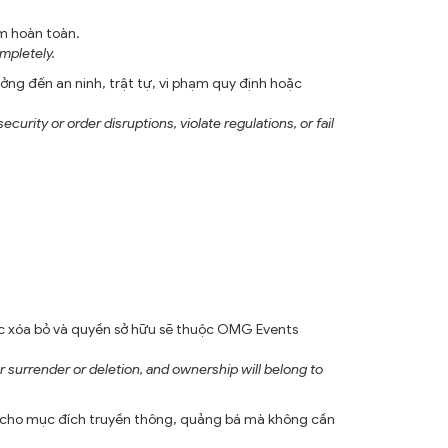
em hoàn toàn.
ompletely.
ng đến an ninh, trật tự, vi phạm quy định hoặc
rity or order disruptions, violate regulations, or fail
hoặc xóa bỏ và quyền sở hữu sẽ thuộc OMG Events
r surrender or deletion, and ownership will belong to
 cho mục đích truyền thông, quảng bá mà không cần