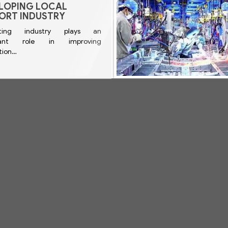
LOPING LOCAL
ORT INDUSTRY
rting industry plays an
tant role in improving
tion…