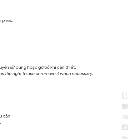
i phép.
yền sử dụng hoặc gỡ bỏ khi cần thiết.
s the right to use or remove it when necessary.
u cần.
.