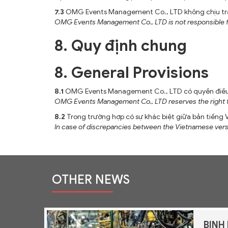
7.3
OMG Events Management Co., LTD không chịu trách n
OMG Events Management Co., LTD is not responsible for an
8. Quy định chung
8. General Provisions
8.1
OMG Events Management Co., LTD có quyền điều c
OMG Events Management Co., LTD reserves the right to
8.2
Trong trường hợp có sự khác biệt giữa bản tiếng V
In case of discrepancies between the Vietnamese versio
OTHER NEWS
IAL
BINH