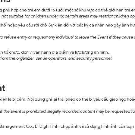
hù hợp cho trẻ em dưới 16 tuổi; một số khu vực có thể giới hạn trẻ 
not suitable for children under 16; certain areas may restrict children c
hoặc yêu cầu rời khỏi Sự kiện đối với bất kỳ cá nhân nào gây ảnh hưở
fuse entry or request any individual to leave the Event if they cause secu
 tổ chức, đơn vị vận hành địa điểm và lực lượng an ninh.
 from the organizer, venue operators, and security personnel.
ht
kiện là bị cấm. Nội dung ghi lại trái phép có thể bị yêu cầu giao nộp 
t the Event is prohibited. Illegally recorded content may be requested fo
Management Co., LTD ghi hình, chụp ảnh và sử dụng hình ảnh của bạn