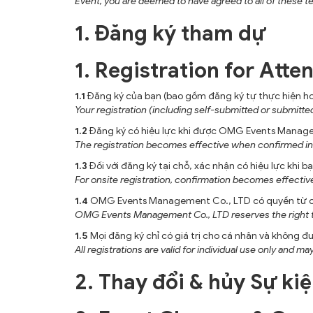
Event, you are deemed to have agreed to all of these t
1. Đăng ký tham dự
1. Registration for Att
1.1
Đăng ký của bạn (bao gồm đăng ký tự thực hiện ho
Your registration (including self-submitted or submitte
1.2
Đăng ký có hiệu lực khi được OMG Events Manage
The registration becomes effective when confirmed in 
1.3
Đối với đăng ký tại chỗ, xác nhận có hiệu lực khi 
For onsite registration, confirmation becomes effectiv
1.4
OMG Events Management Co., LTD có quyền từ chố
OMG Events Management Co., LTD reserves the right to r
1.5
Mọi đăng ký chỉ có giá trị cho cá nhân và không 
All registrations are valid for individual use only and m
2. Thay đổi & hủy Sự ki