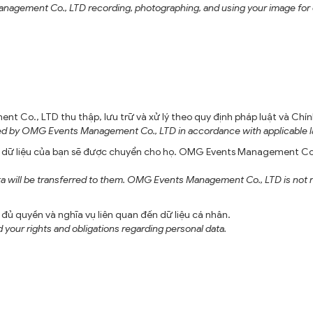
anagement Co., LTD recording, photographing, and using your image fo
Co., LTD thu thập, lưu trữ và xử lý theo quy định pháp luật và Chí
sed by OMG Events Management Co., LTD in accordance with applicable la
, dữ liệu của bạn sẽ được chuyển cho họ. OMG Events Management Co.
ta will be transferred to them. OMG Events Management Co., LTD is not r
ủ quyền và nghĩa vụ liên quan đến dữ liệu cá nhân.
d your rights and obligations regarding personal data.