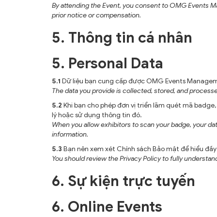
By attending the Event, you consent to OMG Events M
prior notice or compensation.
5. Thông tin cá nhân
5. Personal Data
5.1
Dữ liệu bạn cung cấp được OMG Events Management 
The data you provide is collected, stored, and proces
5.2
Khi bạn cho phép đơn vị triển lãm quét mã badge
lý hoặc sử dụng thông tin đó.
When you allow exhibitors to scan your badge, your da
information.
5.3
Bạn nên xem xét Chính sách Bảo mật để hiểu đầy đ
You should review the Privacy Policy to fully understan
6. Sự kiện trực tuyến
6. Online Events