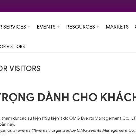
R SERVICES
EVENTS
RESOURCES
MARKETS
OR VISITORS
R VISITORS
 TRỌNG DÀNH CHO KHÁC
à tham dự các sự kiện (“Sự kiện”) do OMG Events Management Co., LTD
oản này.
icipation in events (“Events”) organized by OMG Events Management Co., L