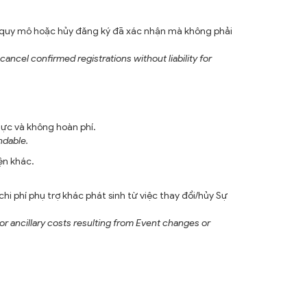
, quy mô hoặc hủy đăng ký đã xác nhận mà không phải
ancel confirmed registrations without liability for
lực và không hoàn phí.
ndable.
ện khác.
i phí phụ trợ khác phát sinh từ việc thay đổi/hủy Sự
 ancillary costs resulting from Event changes or