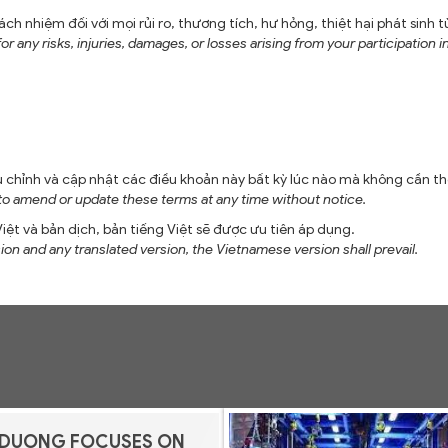
hiệm đối với mọi rủi ro, thương tích, hư hỏng, thiệt hại phát sinh t
y risks, injuries, damages, or losses arising from your participation in 
hỉnh và cập nhật các điều khoản này bất kỳ lúc nào mà không cần th
 amend or update these terms at any time without notice.
iệt và bản dịch, bản tiếng Việt sẽ được ưu tiên áp dụng.
n and any translated version, the Vietnamese version shall prevail.
 DUONG FOCUSES ON