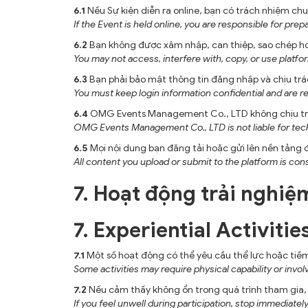
6.1
Nếu Sự kiện diễn ra online, bạn có trách nhiệm chuẩ
If the Event is held online, you are responsible for pre
6.2
Bạn không được xâm nhập, can thiệp, sao chép ho
You may not access, interfere with, copy, or use plat
6.3
Bạn phải bảo mật thông tin đăng nhập và chịu trác
You must keep login information confidential and are res
6.4
OMG Events Management Co., LTD không chịu trác
OMG Events Management Co., LTD is not liable for techn
6.5
Mọi nội dung bạn đăng tải hoặc gửi lên nền tảng
All content you upload or submit to the platform is c
7. Hoạt động trải nghiệ
7. Experiential Activitie
7.1
Một số hoạt động có thể yêu cầu thể lực hoặc tiềm 
Some activities may require physical capability or invo
7.2
Nếu cảm thấy không ổn trong quá trình tham gia, 
If you feel unwell during participation, stop immediately